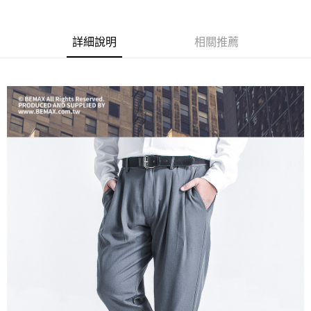
ATM／網路銀行／等多元方式進行付款，方視為交易完成。
宅配
※ 請注意：結帳手續完成當下不需立刻繳費，但若您需要取消訂單，請聯絡
每筆NT$80，滿NT$1,200(含以上)免運費
購買商品的店家。未經商家同意取消之訂單仍視為有效，需透過AFTEE先享
後付繳納相關費用。
詳細說明
相關推薦
※ 交易是否成功請以「AFTEE先享後付 」之結帳頁面顯示為準，若有關於
是否繳費成功／繳費後需取消欲退款等相關疑問，請聯繫「AFTEE先享後付
客戶支援中心」
https://netprotections.freshdesk.com/support/home
【注意事項】
１．透過由恩沛科技股份有限公司提供之「AFTEE先享後付」服務完成之交
易，需依本服務之必要範圍內提供個人資料，並將交易相關給付款項請求債
權轉讓予恩沛科技股份有限公司。
２．關於個人資料處理事宜，請瀏覽以下網址：
https://aftee.tw/terms/#terms3
３．未成年的使用者請事先徵得法定代理人或監護人之同意方可使用
「AFTEE先享後付」，若未經同意申辦者引起之損失，本公司不負相關責
任。
４．使用「AFTEE先享後付」時，將依據個別帳號之用戶狀況，依本公司即
時審查核予不同之上限額度；若仍有額度不足之情形，本公司將視審查結果
請求用戶進行身份認證。
５．嚴禁一人註冊多個帳號或使用他人資訊註冊。若發現惡意使用之情形，
恩沛科技股份有限公司將有權停止該用戶之使用額度並採取法律行動。