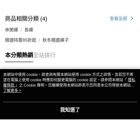
商品相關分類 (4)
查看全部
休閒褲
長褲
精選特賣85折起
秋冬精選褲子
本分類熱銷
全站排行
本網站中使用 cookie，欲查詢有關本網站使用 cookie 方式之詳情，及若您不希
熱門標籤
望在電腦上使用 cookie 時應如何變更電腦的 cookie 設定，請參閱本網站「
隱私
權條款
」之 Cookie 聲明。您繼續使用本網站即表示您同意本公司得按本網站使
用條款之 Cookie 聲明使用 cookie。
了解更多 >
我知道了