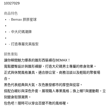
超商取貨付款
10327029
LINE Pay
商品特色
Apple Pay
- Bemax 胖胖星球
街口支付
- 中大尺碼潮牌
悠遊付
- 打造專屬完美版型
AFTEE先享後付
相關說明
銷售重點
【關於「AFTEE先享後付」】
讓你瞬間魅力爆表的錐形西裝褲在BEMAX！
ATM付款
AFTEE先享後付是「在收到商品之後才付款」的支付方式。 讓您購物簡單
便利好安心！
寬鬆腰臀設計與錐形褲腳，打造大尺碼男士專屬的修身效果。
１．簡單：不需註冊會員、不需綁卡、不需儲值。
正式與休閒風格兼具，適合辦公室、商務洽談以及輕鬆的聚餐場
運送方式
２．便利：只要手機號碼，簡訊認證，即可結帳。
合。
３．安心：先確認商品／服務後，再付款。
全家付款取貨
黑色代表經典與大氣，灰色散發都市的摩登與從容。
每筆NT$150
【「AFTEE先享後付」結帳流程】
搭配白襯衫與深色外套，展現職人專業風格；換上帽T與運動鞋，立
１．於結帳方式選擇「AFTEE先享後付」後，將跳轉至「AFTEE先享後付」
7-11付款取貨
刻變身街頭潮男。
結帳頁面，進行簡訊認證並確認金額後，即可完成結帳。
２．訂單成立數日內，您將收到繳費通知簡訊。
每筆NT$80，滿NT$1,200(含以上)免運費
包色吧！隨時可以穿出百變不敗的風格喔。
３．收到繳費通知簡訊後14天內，點擊此簡訊中的連結，可透過四大超商／