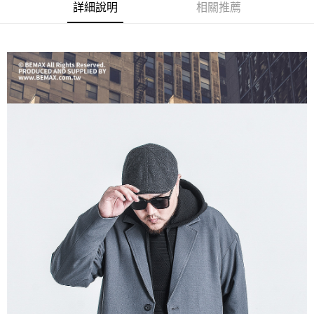
ATM／網路銀行／等多元方式進行付款，方視為交易完成。
宅配
詳細說明
相關推薦
※ 請注意：結帳手續完成當下不需立刻繳費，但若您需要取消訂單，請聯絡
每筆NT$80，滿NT$1,200(含以上)免運費
購買商品的店家。未經商家同意取消之訂單仍視為有效，需透過AFTEE先享
後付繳納相關費用。
※ 交易是否成功請以「AFTEE先享後付 」之結帳頁面顯示為準，若有關於
是否繳費成功／繳費後需取消欲退款等相關疑問，請聯繫「AFTEE先享後付
客戶支援中心」
https://netprotections.freshdesk.com/support/home
【注意事項】
１．透過由恩沛科技股份有限公司提供之「AFTEE先享後付」服務完成之交
易，需依本服務之必要範圍內提供個人資料，並將交易相關給付款項請求債
權轉讓予恩沛科技股份有限公司。
２．關於個人資料處理事宜，請瀏覽以下網址：
https://aftee.tw/terms/#terms3
３．未成年的使用者請事先徵得法定代理人或監護人之同意方可使用
「AFTEE先享後付」，若未經同意申辦者引起之損失，本公司不負相關責
任。
４．使用「AFTEE先享後付」時，將依據個別帳號之用戶狀況，依本公司即
時審查核予不同之上限額度；若仍有額度不足之情形，本公司將視審查結果
請求用戶進行身份認證。
５．嚴禁一人註冊多個帳號或使用他人資訊註冊。若發現惡意使用之情形，
恩沛科技股份有限公司將有權停止該用戶之使用額度並採取法律行動。