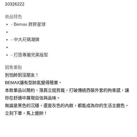
超商取貨付款
10326222
LINE Pay
商品特色
Apple Pay
- Bemax 胖胖星球
街口支付
- 中大尺碼潮牌
悠遊付
- 打造專屬完美版型
AFTEE先享後付
相關說明
銷售重點
【關於「AFTEE先享後付」】
別怕帥到沒朋友！
ATM付款
AFTEE先享後付是「在收到商品之後才付款」的支付方式。 讓您購物簡單
便利好安心！
BEMAX讓有型帥氣變得簡單。
１．簡單：不需註冊會員、不需綁卡、不需儲值。
本款單品以簡約、落肩立挺剪裁，打破傳統西裝外套的拘束感，讓
運送方式
２．便利：只要手機號碼，簡訊認證，即可結帳。
你在舒適中展現自信與品味。
３．安心：先確認商品／服務後，再付款。
全家付款取貨
無論是黑色的沉穩，還是灰色的內斂，都能成為你的生活主題色。
每筆NT$150
【「AFTEE先享後付」結帳流程】
立刻下單，馬上變帥！
１．於結帳方式選擇「AFTEE先享後付」後，將跳轉至「AFTEE先享後付」
7-11付款取貨
結帳頁面，進行簡訊認證並確認金額後，即可完成結帳。
２．訂單成立數日內，您將收到繳費通知簡訊。
每筆NT$80，滿NT$1,200(含以上)免運費
３．收到繳費通知簡訊後14天內，點擊此簡訊中的連結，可透過四大超商／