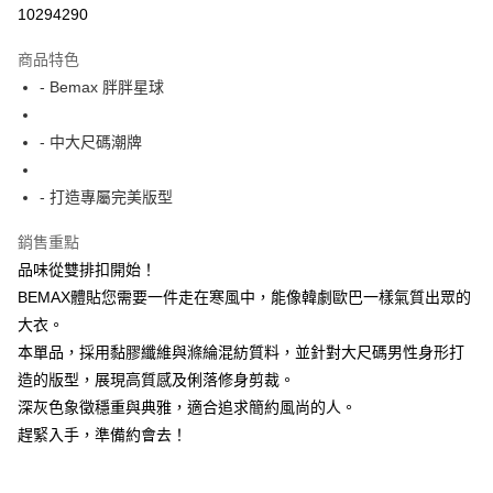
超商取貨付款
10294290
LINE Pay
商品特色
Apple Pay
- Bemax 胖胖星球
街口支付
- 中大尺碼潮牌
悠遊付
- 打造專屬完美版型
AFTEE先享後付
相關說明
銷售重點
【關於「AFTEE先享後付」】
品味從雙排扣開始！
ATM付款
AFTEE先享後付是「在收到商品之後才付款」的支付方式。 讓您購物簡單
便利好安心！
BEMAX體貼您需要一件走在寒風中，能像韓劇歐巴一樣氣質出眾的
１．簡單：不需註冊會員、不需綁卡、不需儲值。
大衣。
運送方式
２．便利：只要手機號碼，簡訊認證，即可結帳。
本單品，採用黏膠纖維與滌綸混紡質料，並針對大尺碼男性身形打
３．安心：先確認商品／服務後，再付款。
全家付款取貨
造的版型，展現高質感及俐落修身剪裁。
每筆NT$150
【「AFTEE先享後付」結帳流程】
深灰色象徵穩重與典雅，適合追求簡約風尚的人。
１．於結帳方式選擇「AFTEE先享後付」後，將跳轉至「AFTEE先享後付」
7-11付款取貨
趕緊入手，準備約會去！
結帳頁面，進行簡訊認證並確認金額後，即可完成結帳。
２．訂單成立數日內，您將收到繳費通知簡訊。
每筆NT$80，滿NT$1,200(含以上)免運費
３．收到繳費通知簡訊後14天內，點擊此簡訊中的連結，可透過四大超商／