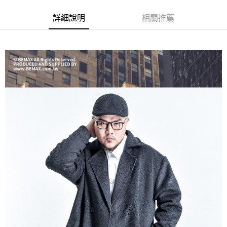
ATM／網路銀行／等多元方式進行付款，方視為交易完成。
宅配
※ 請注意：結帳手續完成當下不需立刻繳費，但若您需要取消訂單，請聯絡
詳細說明
相關推薦
每筆NT$80，滿NT$1,200(含以上)免運費
購買商品的店家。未經商家同意取消之訂單仍視為有效，需透過AFTEE先享
後付繳納相關費用。
※ 交易是否成功請以「AFTEE先享後付 」之結帳頁面顯示為準，若有關於
是否繳費成功／繳費後需取消欲退款等相關疑問，請聯繫「AFTEE先享後付
客戶支援中心」
https://netprotections.freshdesk.com/support/home
【注意事項】
１．透過由恩沛科技股份有限公司提供之「AFTEE先享後付」服務完成之交
易，需依本服務之必要範圍內提供個人資料，並將交易相關給付款項請求債
權轉讓予恩沛科技股份有限公司。
２．關於個人資料處理事宜，請瀏覽以下網址：
https://aftee.tw/terms/#terms3
３．未成年的使用者請事先徵得法定代理人或監護人之同意方可使用
「AFTEE先享後付」，若未經同意申辦者引起之損失，本公司不負相關責
任。
４．使用「AFTEE先享後付」時，將依據個別帳號之用戶狀況，依本公司即
時審查核予不同之上限額度；若仍有額度不足之情形，本公司將視審查結果
請求用戶進行身份認證。
５．嚴禁一人註冊多個帳號或使用他人資訊註冊。若發現惡意使用之情形，
恩沛科技股份有限公司將有權停止該用戶之使用額度並採取法律行動。