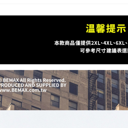
付客戶支
【注意事
１．透過由
交易，需
求債權轉
２．關於
https://aft
３．未成
「AFTE
任。
４．使用「
即時審查
結果請求
５．嚴禁
形，恩沛
動。