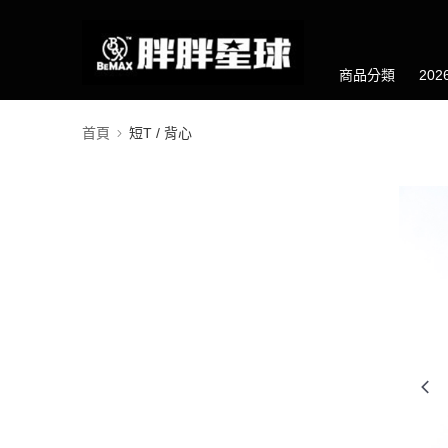
商品分類
20
首頁
短T / 背心