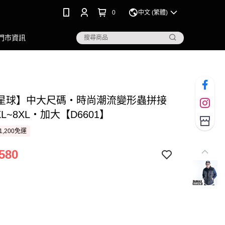
0
中文 (繁體)
門市資訊
星球】中大尺碼‧時尚潮流變形蟲拼接
XL~8XL‧加大【D6601】
1,200免運
580