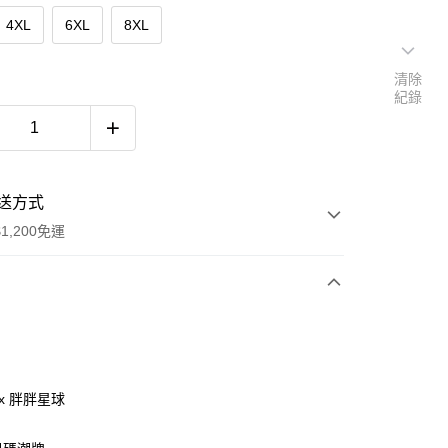
4XL
6XL
8XL
清除
紀錄
送方式
1,200免運
次付款
付款
ax 胖胖星球