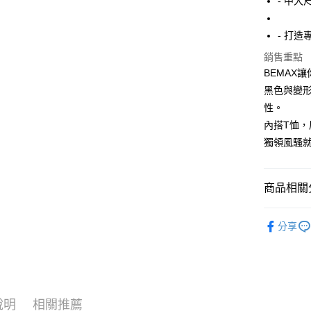
- 中大
街口支付
- 打
悠遊付
銷售重點
AFTEE先
BEMAX
相關說明
黑色與變
【關於「A
ATM付款
性。
AFTEE
便利好安
內搭T恤，
１．簡單
獨領風騷
２．便利
運送方式
３．安心
全家付款
【「AFT
商品相關分
每筆NT$1
１．於結帳
付」結帳
短T / 背心
7-11付款
２．訂單
分享
３．收到繳
精選特賣8
每筆NT$8
／ATM／
※ 請注意
所有商品
宅配
絡購買商品
先享後付
每筆NT$8
※ 交易是
說明
相關推薦
是否繳費成