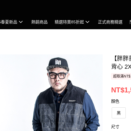
26春夏新品
熱銷商品
精選特賣85折起
正式商務精選
【胖胖
背心 2
超取滿NT$
NT$1,
顏色
黑
尺寸