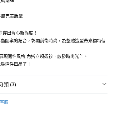
尺碼潮牌
造專屬完美版型
享後付
讓你穿出背心新態度！
形蟲圖案的結合，彰顯前衛時尚，為整體造型帶來獨特個
FTEE先享後付」】
先享後付是「在收到商品之後才付款」的支付方式。 讓您購物簡單
心！
展現隨性風格;內搭立領襯衫，散發時尚光芒。
：不需註冊會員、不需綁卡、不需儲值。
就靠這件單品了！
：只要手機號碼，簡訊認證，即可結帳。
：先確認商品／服務後，再付款。
取貨
EE先享後付」結帳流程】
類 (3)
50
方式選擇「AFTEE先享後付」後，將跳轉至「AFTEE先享後
頁面，進行簡訊認證並確認金額後，即可完成結帳。
取貨
成立數日內，您將收到繳費通知簡訊。
客服
費通知簡訊後14天內，點擊此簡訊中的連結，可透過四大超商
5折起
秋冬精選上衣
0，滿NT$1,200(含以上)免運費
網路銀行／等多元方式進行付款，方視為交易完成。
：結帳手續完成當下不需立刻繳費，但若您需要取消訂單，請聯
的店家。未經商家同意取消之訂單仍視為有效，需透過AFTEE
繳納相關費用。
0，滿NT$1,200(含以上)免運費
否成功請以「AFTEE先享後付 」之結帳頁面顯示為準，若有關於
功／繳費後需取消欲退款等相關疑問，請聯繫「AFTEE先享後