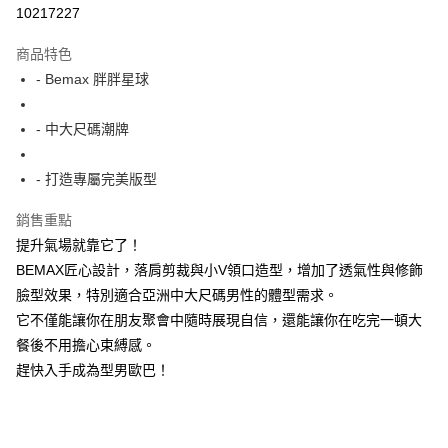
超商取貨付款
10217227
LINE Pay
商品特色
Apple Pay
- Bemax 胖胖星球
街口支付
- 中大尺碼潮牌
悠遊付
- 打造專屬完美版型
AFTEE先享後付
相關說明
銷售重點
【關於「AFTEE先享後付」】
提升氣場就靠它了！
ATM付款
AFTEE先享後付是「在收到商品之後才付款」的支付方式。 讓您購物簡單
便利好安心！
BEMAX匠心設計，落肩剪裁與小V領口造型，增加了透氣性與修飾
１．簡單：不需註冊會員、不需綁卡、不需儲值。
臉型效果，特別適合亞洲中大尺碼男性的體型需求。
運送方式
２．便利：只要手機號碼，簡訊認證，即可結帳。
它不僅能讓你在朋友聚會中隨時展現自信，還能讓你在吃完一頓大
３．安心：先確認商品／服務後，再付款。
全家付款取貨
餐後不用擔心束縛感。
每筆NT$150
【「AFTEE先享後付」結帳流程】
趕快入手成為型男歐巴！
１．於結帳方式選擇「AFTEE先享後付」後，將跳轉至「AFTEE先享後付」
7-11付款取貨
結帳頁面，進行簡訊認證並確認金額後，即可完成結帳。
２．訂單成立數日內，您將收到繳費通知簡訊。
每筆NT$80，滿NT$1,200(含以上)免運費
３．收到繳費通知簡訊後14天內，點擊此簡訊中的連結，可透過四大超商／