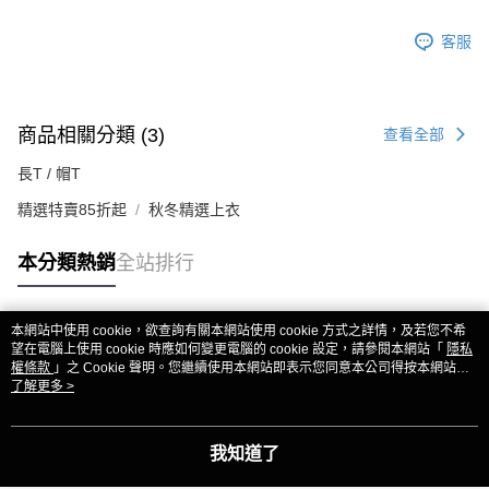
客服
商品相關分類 (3)
查看全部
長T / 帽T
精選特賣85折起
秋冬精選上衣
本分類熱銷
全站排行
本網站中使用 cookie，欲查詢有關本網站使用 cookie 方式之詳情，及若您不希
熱門標籤
望在電腦上使用 cookie 時應如何變更電腦的 cookie 設定，請參閱本網站「
隱私
權條款
」之 Cookie 聲明。您繼續使用本網站即表示您同意本公司得按本網站使
用條款之 Cookie 聲明使用 cookie。
了解更多 >
我知道了