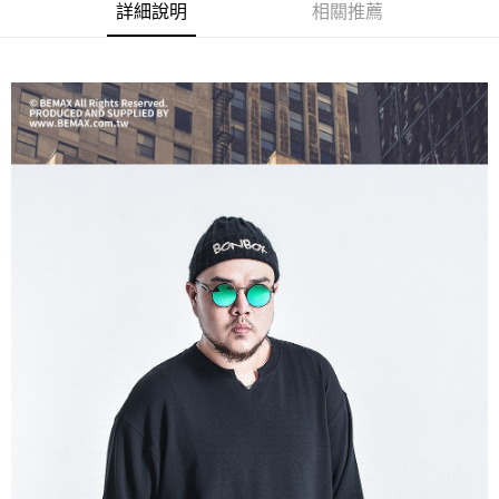
ATM／網路銀行／等多元方式進行付款，方視為交易完成。
宅配
詳細說明
相關推薦
※ 請注意：結帳手續完成當下不需立刻繳費，但若您需要取消訂單，請聯絡
每筆NT$80，滿NT$1,200(含以上)免運費
購買商品的店家。未經商家同意取消之訂單仍視為有效，需透過AFTEE先享
後付繳納相關費用。
※ 交易是否成功請以「AFTEE先享後付 」之結帳頁面顯示為準，若有關於
是否繳費成功／繳費後需取消欲退款等相關疑問，請聯繫「AFTEE先享後付
客戶支援中心」
https://netprotections.freshdesk.com/support/home
【注意事項】
１．透過由恩沛科技股份有限公司提供之「AFTEE先享後付」服務完成之交
易，需依本服務之必要範圍內提供個人資料，並將交易相關給付款項請求債
權轉讓予恩沛科技股份有限公司。
２．關於個人資料處理事宜，請瀏覽以下網址：
https://aftee.tw/terms/#terms3
３．未成年的使用者請事先徵得法定代理人或監護人之同意方可使用
「AFTEE先享後付」，若未經同意申辦者引起之損失，本公司不負相關責
任。
４．使用「AFTEE先享後付」時，將依據個別帳號之用戶狀況，依本公司即
時審查核予不同之上限額度；若仍有額度不足之情形，本公司將視審查結果
請求用戶進行身份認證。
５．嚴禁一人註冊多個帳號或使用他人資訊註冊。若發現惡意使用之情形，
恩沛科技股份有限公司將有權停止該用戶之使用額度並採取法律行動。