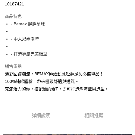
超商取貨付款
10187421
LINE Pay
商品特色
Apple Pay
- Bemax 胖胖星球
街口支付
- 中大尺碼潮牌
悠遊付
- 打造專屬完美版型
AFTEE先享後付
相關說明
銷售重點
【關於「AFTEE先享後付」】
迷彩回歸潮流，BEMAX極致動感短褲是您必備單品！
ATM付款
AFTEE先享後付是「在收到商品之後才付款」的支付方式。 讓您購物簡單
便利好安心！
100%純綿體驗，帶來極致舒適與透氣。
１．簡單：不需註冊會員、不需綁卡、不需儲值。
充滿活力的你，搭配簡約素T，即可打造潮流型男造型。
運送方式
２．便利：只要手機號碼，簡訊認證，即可結帳。
３．安心：先確認商品／服務後，再付款。
全家付款取貨
每筆NT$150
【「AFTEE先享後付」結帳流程】
１．於結帳方式選擇「AFTEE先享後付」後，將跳轉至「AFTEE先享後付」
詳細說明
相關推薦
7-11付款取貨
結帳頁面，進行簡訊認證並確認金額後，即可完成結帳。
２．訂單成立數日內，您將收到繳費通知簡訊。
每筆NT$80，滿NT$1,200(含以上)免運費
３．收到繳費通知簡訊後14天內，點擊此簡訊中的連結，可透過四大超商／