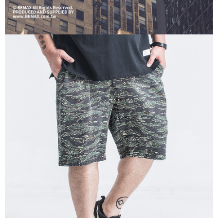
ATM／網路銀行／等多元方式進行付款，方視為交易完成。
宅配
※ 請注意：結帳手續完成當下不需立刻繳費，但若您需要取消訂單，請聯絡
每筆NT$80，滿NT$1,200(含以上)免運費
購買商品的店家。未經商家同意取消之訂單仍視為有效，需透過AFTEE先享
後付繳納相關費用。
※ 交易是否成功請以「AFTEE先享後付 」之結帳頁面顯示為準，若有關於
是否繳費成功／繳費後需取消欲退款等相關疑問，請聯繫「AFTEE先享後付
客戶支援中心」
https://netprotections.freshdesk.com/support/home
【注意事項】
１．透過由恩沛科技股份有限公司提供之「AFTEE先享後付」服務完成之交
易，需依本服務之必要範圍內提供個人資料，並將交易相關給付款項請求債
權轉讓予恩沛科技股份有限公司。
２．關於個人資料處理事宜，請瀏覽以下網址：
https://aftee.tw/terms/#terms3
３．未成年的使用者請事先徵得法定代理人或監護人之同意方可使用
「AFTEE先享後付」，若未經同意申辦者引起之損失，本公司不負相關責
任。
４．使用「AFTEE先享後付」時，將依據個別帳號之用戶狀況，依本公司即
時審查核予不同之上限額度；若仍有額度不足之情形，本公司將視審查結果
請求用戶進行身份認證。
５．嚴禁一人註冊多個帳號或使用他人資訊註冊。若發現惡意使用之情形，
恩沛科技股份有限公司將有權停止該用戶之使用額度並採取法律行動。